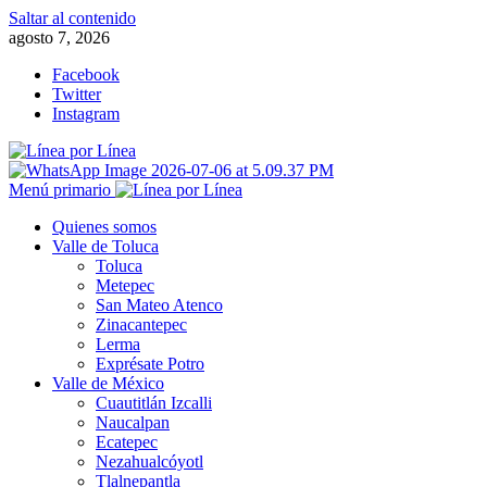
Saltar al contenido
agosto 7, 2026
Facebook
Twitter
Instagram
Menú primario
Quienes somos
Valle de Toluca
Toluca
Metepec
San Mateo Atenco
Zinacantepec
Lerma
Exprésate Potro
Valle de México
Cuautitlán Izcalli
Naucalpan
Ecatepec
Nezahualcóyotl
Tlalnepantla