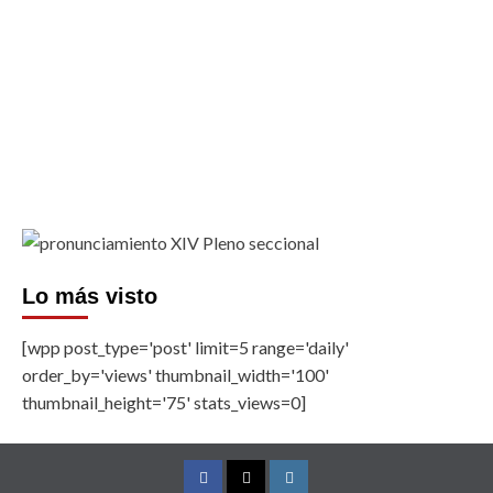
Lo más visto
[wpp post_type='post' limit=5 range='daily'
order_by='views' thumbnail_width='100'
thumbnail_height='75' stats_views=0]