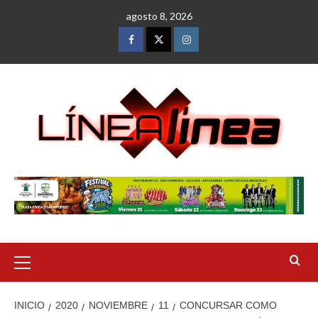
Saltar
agosto 8, 2026
al
contenido
Facebook
Twitter
Instagram
Menú
primario
INICIO
2020
NOVIEMBRE
11
CONCURSAR COMO