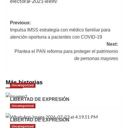
electoral-2021-ieem/
Navegación
Previous:
Impulsa IMSS estrategia con médico familiar para
de
atención oportuna a pacientes con COVID-19
entradas
Next:
Plantea el PAN reforma para proteger el patrimonio
de personas mayores
Más historias
Uncategorized
LIBERTAD DE EXPRESIÓN
Uncategorized
LIBERTAD DE EXPRESIÓN
Uncategorized