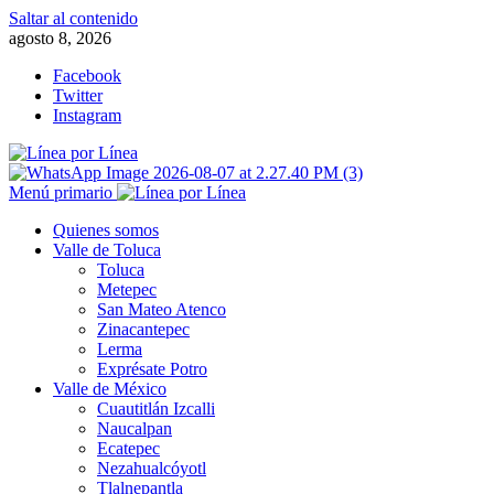
Saltar al contenido
agosto 8, 2026
Facebook
Twitter
Instagram
Menú primario
Quienes somos
Valle de Toluca
Toluca
Metepec
San Mateo Atenco
Zinacantepec
Lerma
Exprésate Potro
Valle de México
Cuautitlán Izcalli
Naucalpan
Ecatepec
Nezahualcóyotl
Tlalnepantla