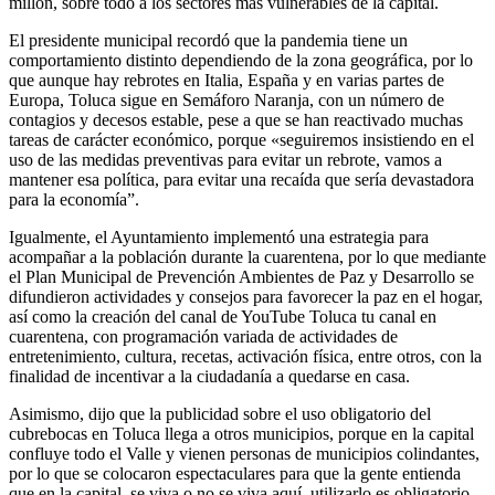
millón, sobre todo a los sectores más vulnerables de la capital.
El presidente municipal recordó que la pandemia tiene un
comportamiento distinto dependiendo de la zona geográfica, por lo
que aunque hay rebrotes en Italia, España y en varias partes de
Europa, Toluca sigue en Semáforo Naranja, con un número de
contagios y decesos estable, pese a que se han reactivado muchas
tareas de carácter económico, porque «seguiremos insistiendo en el
uso de las medidas preventivas para evitar un rebrote, vamos a
mantener esa política, para evitar una recaída que sería devastadora
para la economía”.
Igualmente, el Ayuntamiento implementó una estrategia para
acompañar a la población durante la cuarentena, por lo que mediante
el Plan Municipal de Prevención Ambientes de Paz y Desarrollo se
difundieron actividades y consejos para favorecer la paz en el hogar,
así como la creación del canal de YouTube Toluca tu canal en
cuarentena, con programación variada de actividades de
entretenimiento, cultura, recetas, activación física, entre otros, con la
finalidad de incentivar a la ciudadanía a quedarse en casa.
Asimismo, dijo que la publicidad sobre el uso obligatorio del
cubrebocas en Toluca llega a otros municipios, porque en la capital
confluye todo el Valle y vienen personas de municipios colindantes,
por lo que se colocaron espectaculares para que la gente entienda
que en la capital, se viva o no se viva aquí, utilizarlo es obligatorio