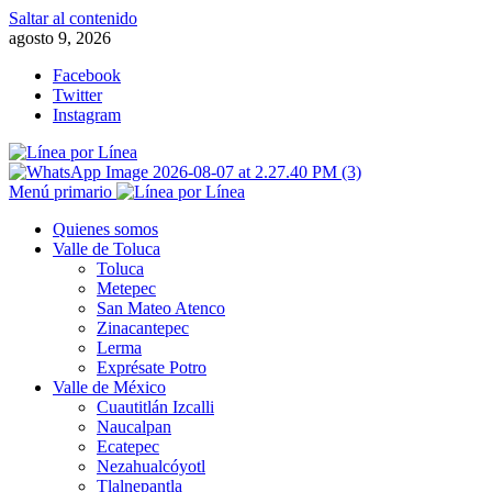
Saltar al contenido
agosto 9, 2026
Facebook
Twitter
Instagram
Menú primario
Quienes somos
Valle de Toluca
Toluca
Metepec
San Mateo Atenco
Zinacantepec
Lerma
Exprésate Potro
Valle de México
Cuautitlán Izcalli
Naucalpan
Ecatepec
Nezahualcóyotl
Tlalnepantla