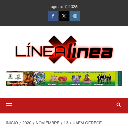
Saltar
agosto 7, 2026
al
contenido
Facebook
Twitter
Instagram
Menú
primario
INICIO
2020
NOVIEMBRE
13
UAEM OFRECE