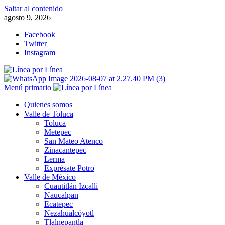
Saltar al contenido
agosto 9, 2026
Facebook
Twitter
Instagram
Menú primario
Quienes somos
Valle de Toluca
Toluca
Metepec
San Mateo Atenco
Zinacantepec
Lerma
Exprésate Potro
Valle de México
Cuautitlán Izcalli
Naucalpan
Ecatepec
Nezahualcóyotl
Tlalnepantla