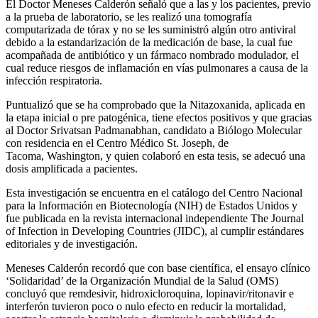
El Doctor Meneses Calderón señaló que a las y los pacientes, previo
a la prueba de laboratorio, se les realizó una tomografía
computarizada de tórax y no se les suministró algún otro antiviral
debido a la estandarización de la medicación de base, la cual fue
acompañada de antibiótico y un fármaco nombrado modulador, el
cual reduce riesgos de inflamación en vías pulmonares a causa de la
infección respiratoria.
Puntualizó que se ha comprobado que la Nitazoxanida, aplicada en
la etapa inicial o pre patogénica, tiene efectos positivos y que gracias
al Doctor Srivatsan Padmanabhan, candidato a Biólogo Molecular
con residencia en el Centro Médico St. Joseph, de
Tacoma, Washington, y quien colaboró en esta tesis, se adecuó una
dosis amplificada a pacientes.
Esta investigación se encuentra en el catálogo del Centro Nacional
para la Información en Biotecnología (NIH) de Estados Unidos y
fue publicada en la revista internacional independiente The Journal
of Infection in Developing Countries (JIDC), al cumplir estándares
editoriales y de investigación.
Meneses Calderón recordó que con base científica, el ensayo clínico
‘Solidaridad’ de la Organización Mundial de la Salud (OMS)
concluyó que remdesivir, hidroxicloroquina, lopinavir/ritonavir e
interferón tuvieron poco o nulo efecto en reducir la mortalidad,