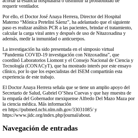
acortar la estancia hospitalaria o disminuir la probabilidad de
requerir ventilador.
Por ello, el Doctor José Anaya Herrera, Director del Hospital
Materno “Mónica Pretelini Sáenz”, ha adelantado que el siguiente
paso es realizar análisis PCR a las pacientes, brindar el tratamiento,
calcular la carga viral antes y después de uso de Nitazoxadina y
además, medir la inmunidad o anticuerpos.
La investigación ha sido presentada en el simposio virtual
“Pandemia COVID-19 investigación con Nitzoxadina”, que
coordinó Laboratorios Liomont y el Consejo Nacional de Ciencia y
Tecnología (CONACyT), que ha mostrado interés por este ensayo
clínico, por lo que los especialistas del ISEM compartirán esta
experiencia de este trabajo.
El Doctor Anaya Herrera señala que se tiene un amplio apoyo del
Secretario de Salud, Gabriel O’Shea Cuevas y que hay muestra de
la empatía del Gobernador mexiquense Alfredo Del Mazo Maza por
la ciencia médica. Más información
en https://pubmed.ncbi.nlm.nih.gov/33031085/ y
https://www.jidc.org/index.php/journal/about.
Navegación de entradas