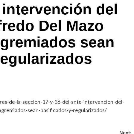
 intervención del
fredo Del Mazo
agremiados sean
regularizados
eres-de-la-seccion-17-y-36-del-snte-intervencion-del-
gremiados-sean-basificados-y-regularizados/
Next: