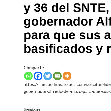
y 36 del SNTE,
gobernador Al
para que sus 
basificados y 
Comparte
https://lineaporlineatoluca.com/solicitan-lid
gobernador-alfredo-del-mazo-para-que-sus-a
Navegación
Previous: