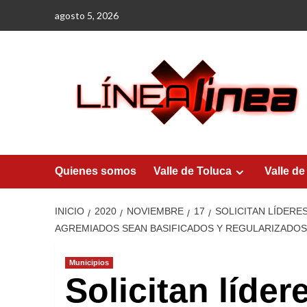
Saltar
agosto 5, 2026
al
contenido
Quienes somos
Valle de Toluca
Valle de
INICIO
2020
NOVIEMBRE
17
SOLICITAN LÍDERE
AGREMIADOS SEAN BASIFICADOS Y REGULARIZADOS
Municipios
Solicitan líder