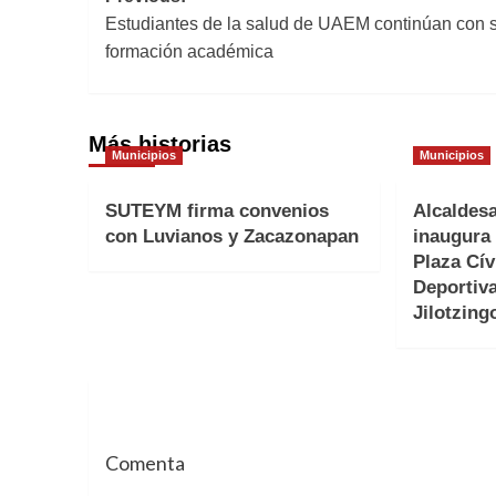
Estudiantes de la salud de UAEM continúan con 
de
formación académica
entradas
Más historias
Municipios
Municipios
SUTEYM firma convenios
Alcaldes
con Luvianos y Zacazonapan
inaugura 
Plaza Cív
Deportiv
Jilotzing
Comenta