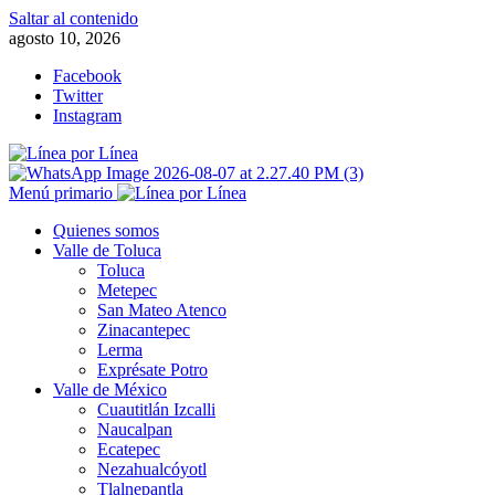
Saltar al contenido
agosto 10, 2026
Facebook
Twitter
Instagram
Menú primario
Quienes somos
Valle de Toluca
Toluca
Metepec
San Mateo Atenco
Zinacantepec
Lerma
Exprésate Potro
Valle de México
Cuautitlán Izcalli
Naucalpan
Ecatepec
Nezahualcóyotl
Tlalnepantla