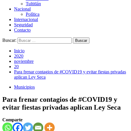
Tultitlán
Nacional
Política
Internacional
Seguridad
Contacto
Buscar:
Inicio
2020
noviembre
20
Para frenar contagios de #COVID19 y evitar fiestas privadas
aplican Ley Seca
Municipios
Para frenar contagios de #COVID19 y
evitar fiestas privadas aplican Ley Seca
Comparte