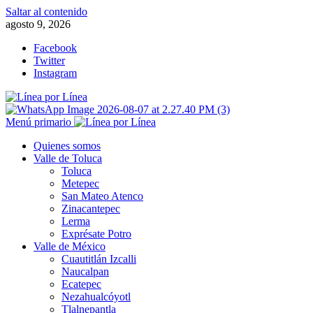
Saltar al contenido
agosto 9, 2026
Facebook
Twitter
Instagram
Menú primario
Quienes somos
Valle de Toluca
Toluca
Metepec
San Mateo Atenco
Zinacantepec
Lerma
Exprésate Potro
Valle de México
Cuautitlán Izcalli
Naucalpan
Ecatepec
Nezahualcóyotl
Tlalnepantla