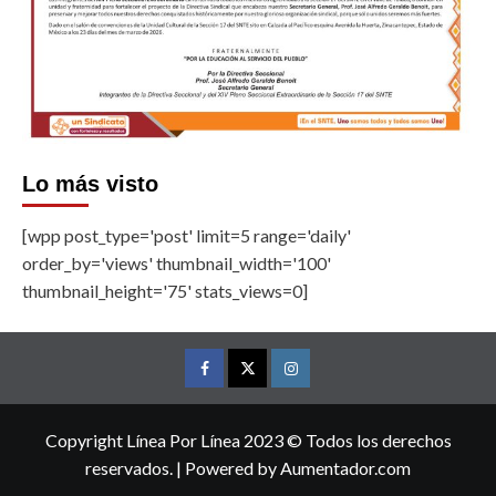
Lo más visto
[wpp post_type='post' limit=5 range='daily'
order_by='views' thumbnail_width='100'
thumbnail_height='75' stats_views=0]
Facebook
Twitter
Instagram
Copyright Línea Por Línea 2023 © Todos los derechos
reservados.
|
Powered by
Aumentador.com