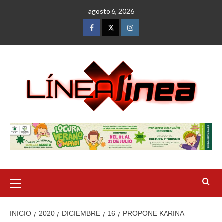
Saltar
agosto 6, 2026
al
contenido
Facebook
Twitter
Instagram
Menú
primario
INICIO
2020
DICIEMBRE
16
PROPONE KARINA