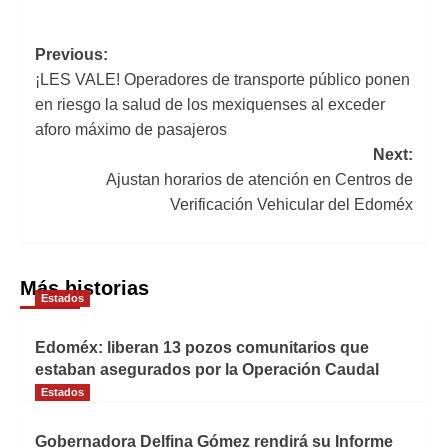
Navegación
Previous:
¡LES VALE! Operadores de transporte público ponen
de
en riesgo la salud de los mexiquenses al exceder
entradas
aforo máximo de pasajeros
Next:
Ajustan horarios de atención en Centros de
Verificación Vehicular del Edoméx
Más historias
Estados
Edoméx: liberan 13 pozos comunitarios que
estaban asegurados por la Operación Caudal
Estados
Gobernadora Delfina Gómez rendirá su Informe