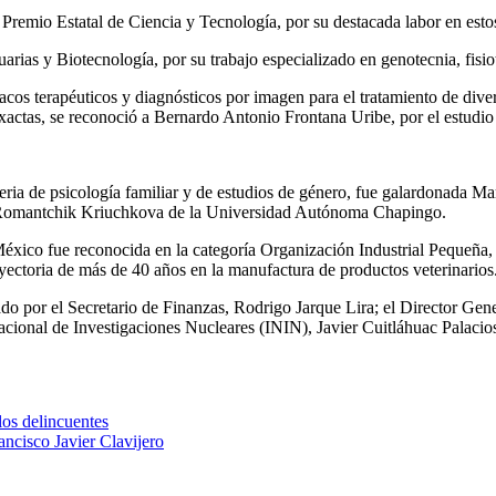
l Premio Estatal de Ciencia y Tecnología, por su destacada labor en est
cuarias y Biotecnología, por su trabajo especializado en genotecnia, fi
macos terapéuticos y diagnósticos por imagen para el tratamiento de div
actas, se reconoció a Bernardo Antonio Frontana Uribe, por el estudio d
ria de psicología familiar y de estudios de género, fue galardonada Ma
ni Romantchik Kriuchkova de la Universidad Autónoma Chapingo.
o fue reconocida en la categoría Organización Industrial Pequeña, la c
yectoria de más de 40 años en la manufactura de productos veterinarios
o por el Secretario de Finanzas, Rodrigo Jarque Lira; el Director Ge
acional de Investigaciones Nucleares (ININ), Javier Cuitláhuac Palaci
os delincuentes
cisco Javier Clavijero