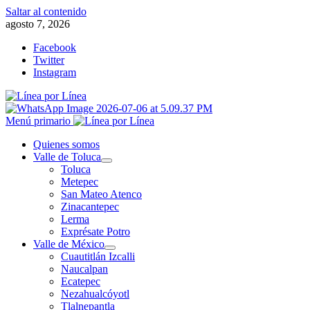
Saltar al contenido
agosto 7, 2026
Facebook
Twitter
Instagram
Menú primario
Quienes somos
Valle de Toluca
Toluca
Metepec
San Mateo Atenco
Zinacantepec
Lerma
Exprésate Potro
Valle de México
Cuautitlán Izcalli
Naucalpan
Ecatepec
Nezahualcóyotl
Tlalnepantla