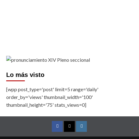
Lo más visto
[wpp post_type='post' limit=5 range='daily'
order_by='views' thumbnail_width='100'
thumbnail_height='75' stats_views=0]
Facebook
Twitter
Instagram