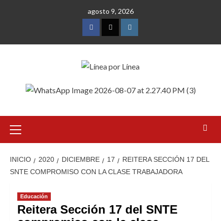
Saltar
agosto 9, 2026
al
contenido
Facebook
Twitter
Instagram
Menú
primario
INICIO
2020
DICIEMBRE
17
REITERA SECCIÓN 17 DEL
SNTE COMPROMISO CON LA CLASE TRABAJADORA
Educación
Reitera Sección 17 del SNTE