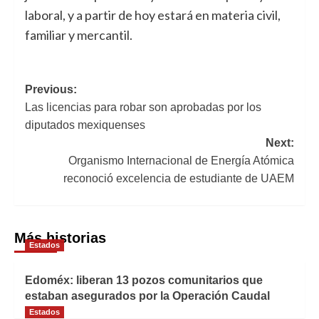
laboral, y a partir de hoy estará en materia civil,
familiar y mercantil.
Navegación
Previous:
Las licencias para robar son aprobadas por los
de
diputados mexiquenses
entradas
Next:
Organismo Internacional de Energía Atómica
reconoció excelencia de estudiante de UAEM
Más historias
Estados
Edoméx: liberan 13 pozos comunitarios que
estaban asegurados por la Operación Caudal
Estados