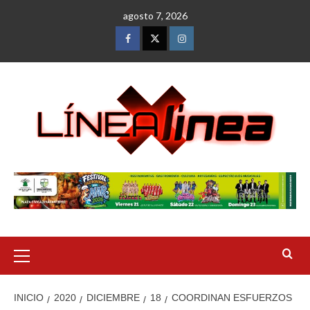
Saltar
agosto 7, 2026
al
contenido
Facebook
Twitter
Instagram
Menú
primario
INICIO
2020
DICIEMBRE
18
COORDINAN ESFUERZOS