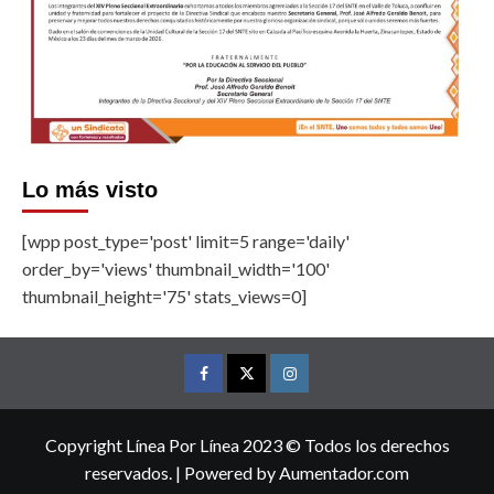
Lo más visto
[wpp post_type='post' limit=5 range='daily'
order_by='views' thumbnail_width='100'
thumbnail_height='75' stats_views=0]
Facebook
Twitter
Instagram
Copyright Línea Por Línea 2023 © Todos los derechos
reservados.
|
Powered by
Aumentador.com