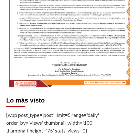
Lo más visto
[wpp post_type='post' limit=5 range='daily'
order_by='views' thumbnail_width='100'
thumbnail_height='75' stats_views=0]