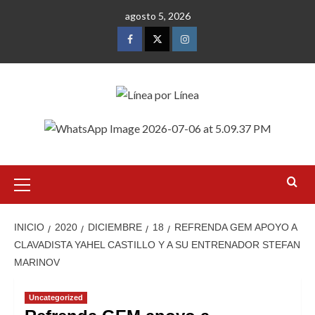
Saltar
agosto 5, 2026
al
contenido
Facebook
Twitter
Instagram
Menú
primario
INICIO
2020
DICIEMBRE
18
REFRENDA GEM APOYO A
CLAVADISTA YAHEL CASTILLO Y A SU ENTRENADOR STEFAN
MARINOV
Uncategorized