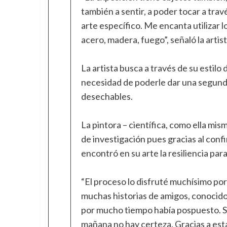
también a sentir, a poder tocar a trav
arte específico. Me encanta utilizar l
acero, madera, fuego”, señaló la artis
La artista busca a través de su estilo 
necesidad de poderle dar una segunda 
desechables.
La pintora – científica, como ella mi
de investigación pues gracias al con
encontró en su arte la resiliencia par
“El proceso lo disfruté muchísimo por
muchas historias de amigos, conocid
por mucho tiempo había pospuesto. S
mañana no hay certeza. Gracias a esta