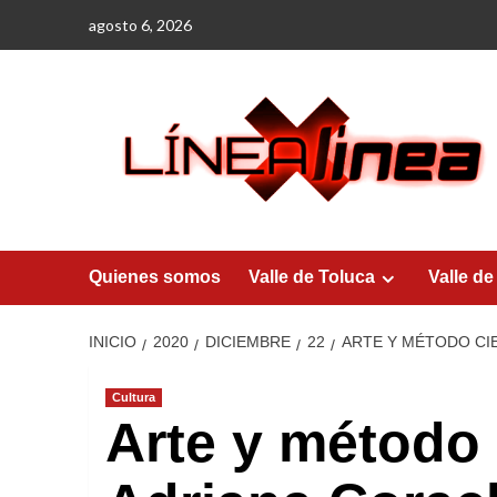
Saltar
agosto 6, 2026
al
contenido
Quienes somos
Valle de Toluca
Valle de
INICIO
2020
DICIEMBRE
22
ARTE Y MÉTODO CIE
Cultura
Arte y método 