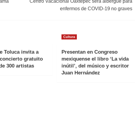
rama
Centro Vacacional Oaxtepec será albergue para
enfermos de COVID-19 no graves
Cultura
e Toluca invita a
Presentan en Congreso
 concierto gratuito
mexiquense el libro ‘La vida
e 300 artistas
inútil’, del músico y escritor
Juan Hernández