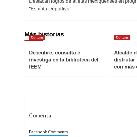
Destacan logros de atletas mexiquenses en prog
de
“Espíritu Deportivo”
entradas
Más historias
Cultura
Cultura
Descubre, consulta e
Alcalde d
investiga en la biblioteca del
disfrutar
IEEM
con más d
Comenta
Facebook Comments