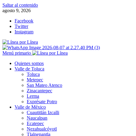
Saltar al contenido
agosto 9, 2026
Facebook
Twitter
Instagram
Menú primario
Quienes somos
Valle de Toluca
Toluca
Metepec
San Mateo Atenco
Zinacantepec
Lerma
Exprésate Potro
Valle de México
Cuautitlán Izcalli
Naucalpan
Ecatepec
Nezahualcóyotl
Tlalnepantla