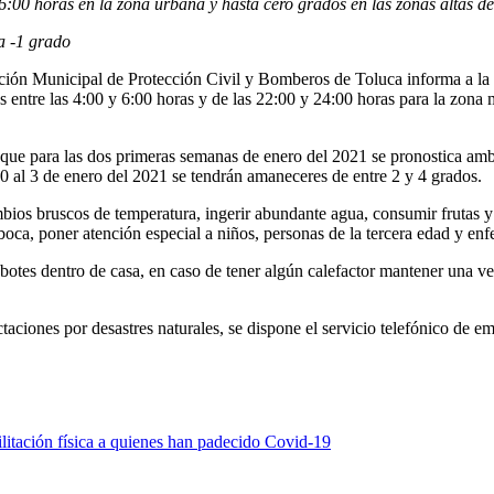
6:00 horas en la zona urbana y hasta cero grados en las zonas altas de 
a -1 grado
ión Municipal de Protección Civil y Bomberos de Toluca informa a la po
s entre las 4:00 y 6:00 horas y de las 22:00 y 24:00 horas para la zona
e para las dos primeras semanas de enero del 2021 se pronostica ambie
0 al 3 de enero del 2021 se tendrán amaneceres de entre 2 y 4 grados.
os bruscos de temperatura, ingerir abundante agua, consumir frutas y ve
y boca, poner atención especial a niños, personas de la tercera edad y en
 o botes dentro de casa, en caso de tener algún calefactor mantener una 
ctaciones por desastres naturales, se dispone el servicio telefónico de 
litación física a quienes han padecido Covid-19