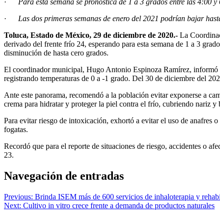
·
Para esta semana se pronostica de 1 a 3 grados entre las 4:00 y 
·
Las dos primeras semanas de enero del 2021 podrían bajar hast
Toluca, Estado de México, 29 de diciembre de 2020.-
La Coordinac
derivado del frente frío 24, esperando para esta semana de 1 a 3 grado
disminución de hasta cero grados.
El coordinador municipal, Hugo Antonio Espinoza Ramírez, informó qu
registrando temperaturas de 0 a -1 grado. Del 30 de diciembre del 202
Ante este panorama, recomendó a la población evitar exponerse a cambi
crema para hidratar y proteger la piel contra el frío, cubriendo nariz 
Para evitar riesgo de intoxicación, exhortó a evitar el uso de anafres
fogatas.
Recordó que para el reporte de situaciones de riesgo, accidentes o afe
23.
Navegación de entradas
Previous:
Brinda ISEM más de 600 servicios de inhaloterapia y rehabi
Next:
Cultivo in vitro crece frente a demanda de productos naturales