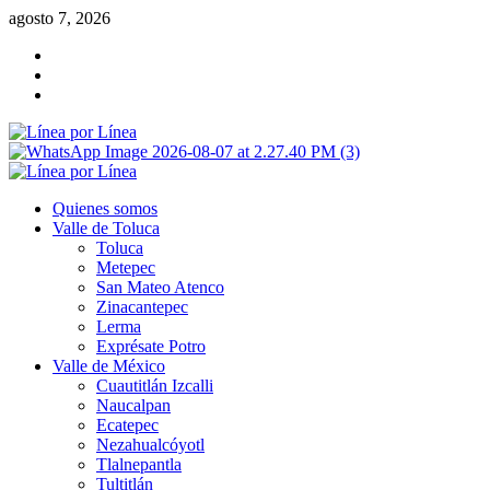
Saltar
agosto 7, 2026
al
Facebook
contenido
Twitter
Instagram
Menú
primario
Quienes somos
Valle de Toluca
Toluca
Metepec
San Mateo Atenco
Zinacantepec
Lerma
Exprésate Potro
Valle de México
Cuautitlán Izcalli
Naucalpan
Ecatepec
Nezahualcóyotl
Tlalnepantla
Tultitlán