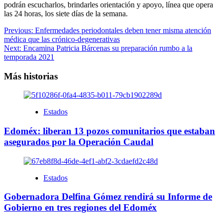
podrán escucharlos, brindarles orientación y apoyo, línea que opera
las 24 horas, los siete días de la semana.
Navegación
Previous:
Enfermedades periodontales deben tener misma atención
médica que las crónico-degenerativas
de
Next:
Encamina Patricia Bárcenas su preparación rumbo a la
entradas
temporada 2021
Más historias
Estados
Edoméx: liberan 13 pozos comunitarios que estaban
asegurados por la Operación Caudal
Estados
Gobernadora Delfina Gómez rendirá su Informe de
Gobierno en tres regiones del Edoméx