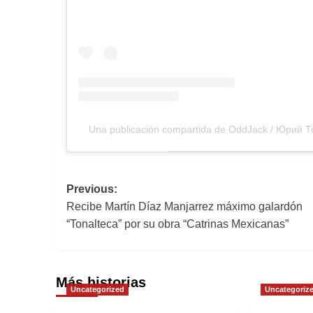
Una publicación compartida de OddJack / Юрий Т
Navegación
Previous:
Recibe Martín Díaz Manjarrez máximo galardón
de
“Tonalteca” por su obra “Catrinas Mexicanas”
entradas
Más historias
Uncategorized
Uncategoriz