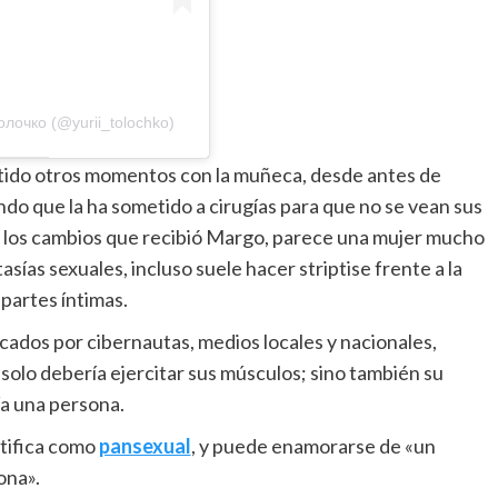
олочко (@yurii_tolochko)
rtido otros momentos con la muñeca, desde antes de
ndo que la ha sometido a cirugías para que no se vean sus
on los cambios que recibió Margo, parece una mujer mucho
sías sexuales, incluso suele hacer striptise frente a la
partes íntimas.
cados por cibernautas, medios locales y nacionales,
olo debería ejercitar sus músculos; sino también su
ía una persona.
ntifica como
pansexual
, y puede enamorarse de «un
ona».