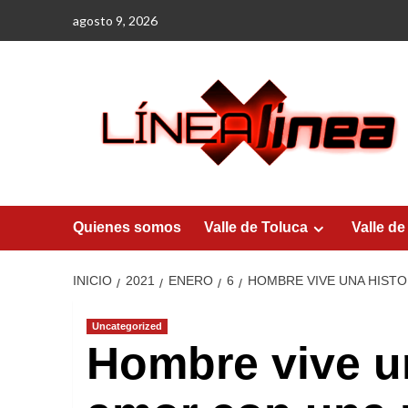
Saltar
agosto 9, 2026
al
contenido
Quienes somos
Valle de Toluca
Valle de
INICIO
2021
ENERO
6
HOMBRE VIVE UNA HISTO
Uncategorized
Hombre vive un