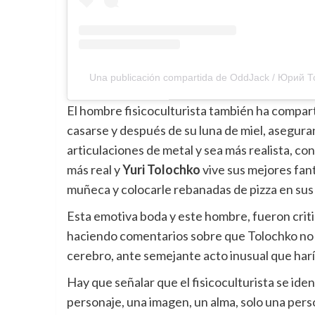
Una publicación compartida de OddJack / Юрий Т
El hombre fisicoculturista también ha compa
casarse y después de su luna de miel, asegura
articulaciones de metal y sea más realista, c
más real y
Yuri Tolochko
vive sus mejores fanta
muñeca y colocarle rebanadas de pizza en sus 
Esta emotiva boda y este hombre, fueron criti
haciendo comentarios sobre que Tolochko no s
cerebro, ante semejante acto inusual que har
Hay que señalar que el fisicoculturista se ide
personaje, una imagen, un alma, solo una pers