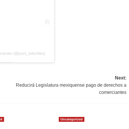
олочко (@yurii_tolochko)
Next:
Reducirá Legislatura mexiquense pago de derechos a
comerciantes
ed
Uncategorized