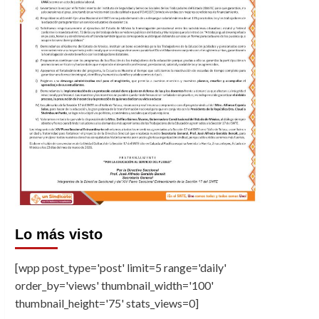
Lo más visto
[wpp post_type='post' limit=5 range='daily'
order_by='views' thumbnail_width='100'
thumbnail_height='75' stats_views=0]