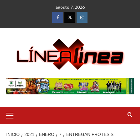
Saltar
agosto 7, 2026
al
contenido
Facebook
Twitter
Instagram
Menú
primario
INICIO
2021
ENERO
7
ENTREGAN PRÓTESIS