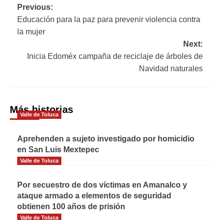
Navegación
Previous:
Educación para la paz para prevenir violencia contra
de
la mujer
entradas
Next:
Inicia Edoméx campaña de reciclaje de árboles de
Navidad naturales
Más historias
Valle de Toluca
Aprehenden a sujeto investigado por homicidio
en San Luis Mextepec
Valle de Toluca
Por secuestro de dos víctimas en Amanalco y
ataque armado a elementos de seguridad
obtienen 100 años de prisión
Valle de Toluca