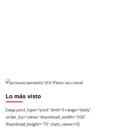
Lo más visto
[wpp post_type='post' limit=5 range='daily'
order_by='views' thumbnail_width='100'
thumbnail_height='75' stats_views=0]