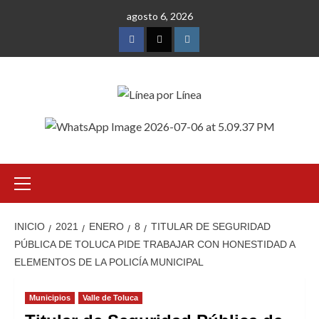
Saltar
agosto 6, 2026
al
contenido
Facebook
Twitter
Instagram
Menú
primario
INICIO
2021
ENERO
8
TITULAR DE SEGURIDAD
PÚBLICA DE TOLUCA PIDE TRABAJAR CON HONESTIDAD A
ELEMENTOS DE LA POLICÍA MUNICIPAL
Municipios
Valle de Toluca