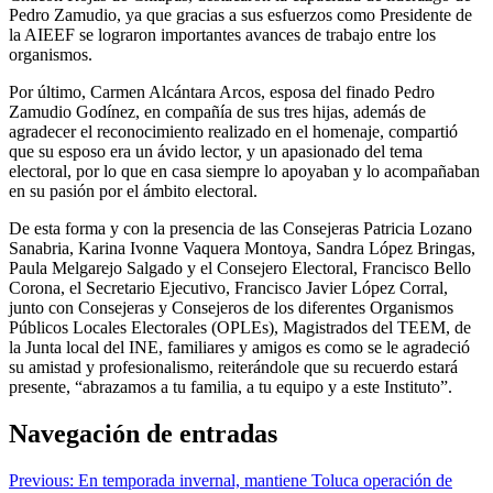
Pedro Zamudio, ya que gracias a sus esfuerzos como Presidente de
la AIEEF se lograron importantes avances de trabajo entre los
organismos.
Por último, Carmen Alcántara Arcos, esposa del finado Pedro
Zamudio Godínez, en compañía de sus tres hijas, además de
agradecer el reconocimiento realizado en el homenaje, compartió
que su esposo era un ávido lector, y un apasionado del tema
electoral, por lo que en casa siempre lo apoyaban y lo acompañaban
en su pasión por el ámbito electoral.
De esta forma y con la presencia de las Consejeras Patricia Lozano
Sanabria, Karina Ivonne Vaquera Montoya, Sandra López Bringas,
Paula Melgarejo Salgado y el Consejero Electoral, Francisco Bello
Corona, el Secretario Ejecutivo, Francisco Javier López Corral,
junto con Consejeras y Consejeros de los diferentes Organismos
Públicos Locales Electorales (OPLEs), Magistrados del TEEM, de
la Junta local del INE, familiares y amigos es como se le agradeció
su amistad y profesionalismo, reiterándole que su recuerdo estará
presente, “abrazamos a tu familia, a tu equipo y a este Instituto”.
Navegación de entradas
Previous:
En temporada invernal, mantiene Toluca operación de