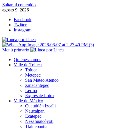
Saltar al contenido
agosto 9, 2026
Facebook
Twitter
Instagram
Menú primario
Quienes somos
Valle de Toluca
Toluca
Metepec
San Mateo Atenco
Zinacantepec
Lerma
Exprésate Potro
Valle de México
Cuautitlán Izcalli
Naucalpan
Ecatepec
Nezahualcóyotl
Tlalnepantla