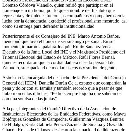
Lorenzo Córdova Vianello, quien refirió que participar en el
homenaje era un honor, por lo que a nombre del Instituto que
representa y de quienes fueron sus compañeras y compañeros en la
lucha por la democracia, agradeció el profesionalismo mostrado, así
como su entrega para defender la institucionalidad.
Posteriormente el ex Consejero del INE, Marco Antonio Baños,
mencionó que tuvo el honor de ser su amigo personal. En su
momento, tomaron la palabra Joaquín Rubio Sánchez Vocal
Ejecutivo de la Junta Local del INE y el Magistrado Presidente del
Tribunal Electoral del Estado de México, Raúl Flores Bernal,
quienes recordaron que la cordialidad era el sello personal de
Zamudio, su capacidad de mediar las cosas y su don de gente.
Asimismo la encargada del despacho de la Presidencia del Consejo
General del IEEM, Daniella Durán Ceja, expuso que compartían la
pena y dolor con su familia y también recordó que a pesar de que
hubo momentos difíciles, “Pedro siempre lograba que saliéramos
con una sonrisa de las juntas”.
A la par, Integrantes del Comité Directivo de la Asociación de
Instituciones Electorales de las Entidades Federativas, como Mayra
Bojórquez González de Campeche, Guillermina Vázquez Benitez
de Hidalgo, Karla Gabriela Peraza Zazueta de Sinaloa y Oswaldo
Chacón Rojas de Chiapas, destacaron la capacidad de liderazgo de