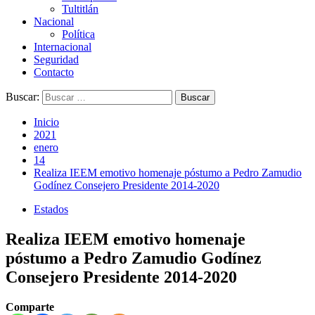
Tultitlán
Nacional
Política
Internacional
Seguridad
Contacto
Buscar:
Inicio
2021
enero
14
Realiza IEEM emotivo homenaje póstumo a Pedro Zamudio
Godínez Consejero Presidente 2014-2020
Estados
Realiza IEEM emotivo homenaje
póstumo a Pedro Zamudio Godínez
Consejero Presidente 2014-2020
Comparte