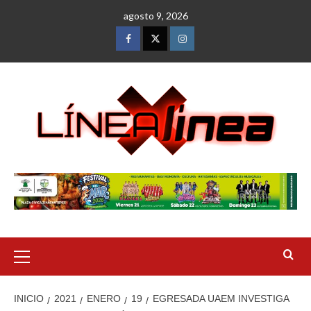
Saltar
agosto 9, 2026
al
contenido
Facebook
Twitter
Instagram
Menú
primario
INICIO
2021
ENERO
19
EGRESADA UAEM INVESTIGA