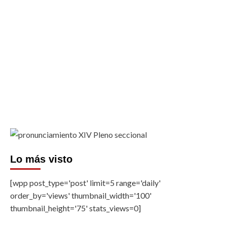
Lo más visto
[wpp post_type='post' limit=5 range='daily'
order_by='views' thumbnail_width='100'
thumbnail_height='75' stats_views=0]