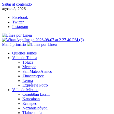
Saltar al contenido
agosto 8, 2026
Facebook
Twitter
Instagram
Menú primario
Quienes somos
Valle de Toluca
Toluca
Metepec
San Mateo Atenco
Zinacantepec
Lerma
Exprésate Potro
Valle de México
Cuautitlán Izcalli
Naucalpan
Ecatepec
Nezahualcóyotl
Tlalnepantla