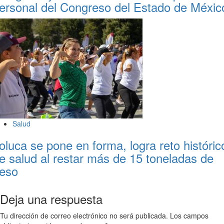
ersonal del Congreso del Estado de Méxic
Salud
oluca se pone en forma, logra reto históric
e salud al restar más de 15 toneladas de
eso
Deja una respuesta
Tu dirección de correo electrónico no será publicada.
Los campos