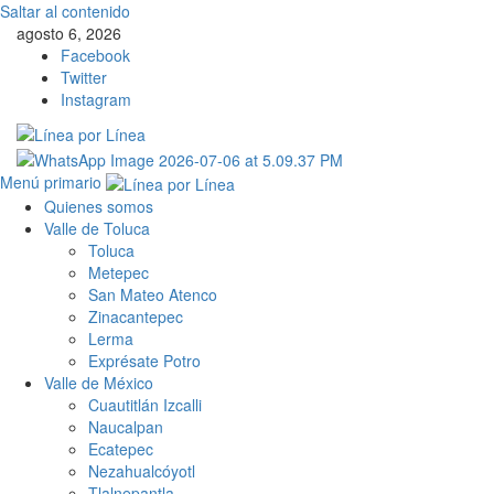
Saltar al contenido
agosto 6, 2026
Facebook
Twitter
Instagram
Menú primario
Quienes somos
Valle de Toluca
Toluca
Metepec
San Mateo Atenco
Zinacantepec
Lerma
Exprésate Potro
Valle de México
Cuautitlán Izcalli
Naucalpan
Ecatepec
Nezahualcóyotl
Tlalnepantla