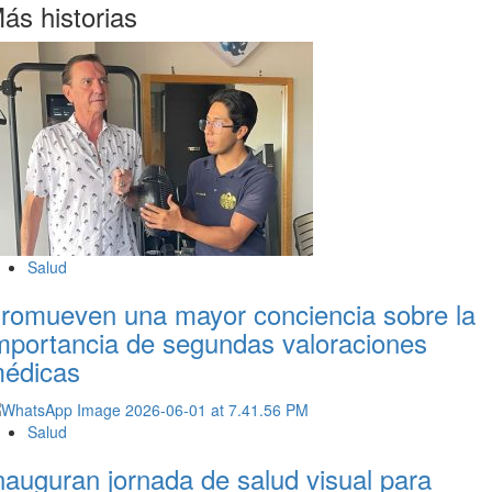
ás historias
Salud
romueven una mayor conciencia sobre la
mportancia de segundas valoraciones
édicas
Salud
nauguran jornada de salud visual para