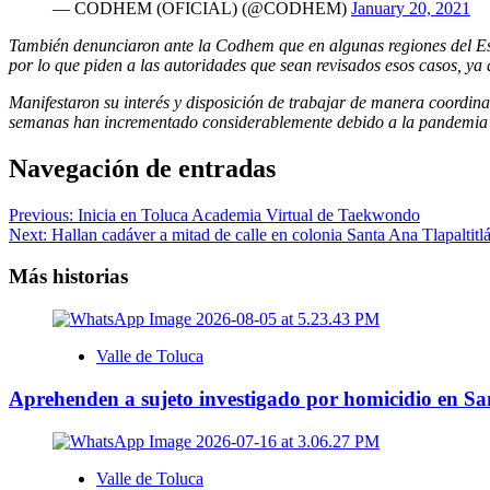
— CODHEM (OFICIAL) (@CODHEM)
January 20, 2021
También denunciaron ante la Codhem que en algunas regiones del Esta
por lo que piden a las autoridades que sean revisados esos casos, ya q
Manifestaron su interés y disposición de trabajar de manera coordinad
semanas han incrementado considerablemente debido a la pandemi
Navegación de entradas
Previous:
Inicia en Toluca Academia Virtual de Taekwondo
Next:
Hallan cadáver a mitad de calle en colonia Santa Ana Tlapaltitl
Más historias
Valle de Toluca
Aprehenden a sujeto investigado por homicidio en S
Valle de Toluca