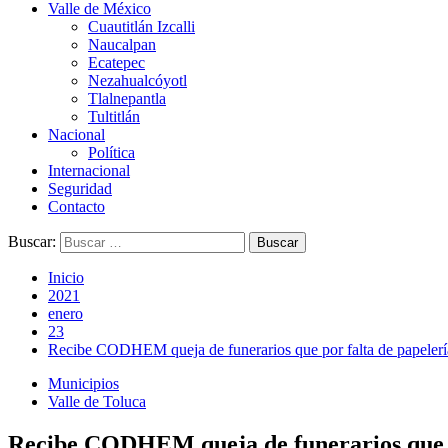
Valle de México
Cuautitlán Izcalli
Naucalpan
Ecatepec
Nezahualcóyotl
Tlalnepantla
Tultitlán
Nacional
Política
Internacional
Seguridad
Contacto
Buscar:
Inicio
2021
enero
23
Recibe CODHEM queja de funerarios que por falta de papelería
Municipios
Valle de Toluca
Recibe CODHEM queja de funerarios que po