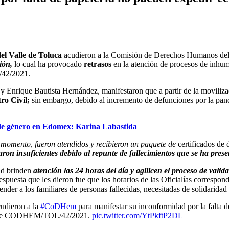
el Valle de Toluca
acudieron a la Comisión de Derechos Humanos del
ión,
lo cual ha provocado
retrasos
en la atención de procesos de inhuma
/42/2021.
y Enrique Bautista Hernández, manifestaron que a partir de la moviliza
ro Civil;
sin embargo, debido al incremento de defunciones por la p
a de género en Edomex: Karina Labastida
 momento, fueron atendidos y recibieron un paquete de
certificados de
aron insuficientes debido al repunte de fallecimientos que se ha pres
dad brinden
atención las 24 horas del día y agilicen el proceso de valid
respuesta que les dieron fue que los horarios de las Oficialías correspon
tender a los familiares de personas fallecidas, necesitadas de solidarida
cudieron a la
#CoDHem
para manifestar su inconformidad por la falta d
diente CODHEM/TOL/42/2021.
pic.twitter.com/YtPkftP2DL