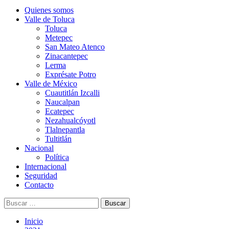
Quienes somos
Valle de Toluca
Toluca
Metepec
San Mateo Atenco
Zinacantepec
Lerma
Exprésate Potro
Valle de México
Cuautitlán Izcalli
Naucalpan
Ecatepec
Nezahualcóyotl
Tlalnepantla
Tultitlán
Nacional
Política
Internacional
Seguridad
Contacto
Buscar:
Inicio