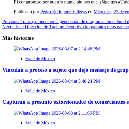
El compromiso por nuestro municipio nos une. ¡Sigamos #Uni
Publicado por
Pedro Rodríguez Villegas
en
Miércoles, 27 de e
Navegación
Previous:
Toluca, pionera en la generación de programación cultural d
Next:
Tiene Dirección de Turismo Deportivo importantes retos para co
de
entradas
Más historias
Valle de México
Vinculan a proceso a sujeto que dejó mensaje de grupo
Valle de México
Capturan a presunto extorsionador de comerciantes
Valle de México