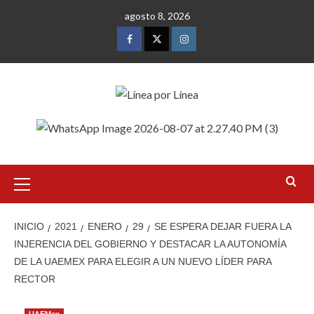
Saltar
agosto 8, 2026
al
contenido
Facebook
Twitter
Instagram
Menú
primario
INICIO
2021
ENERO
29
SE ESPERA DEJAR FUERA LA
INJERENCIA DEL GOBIERNO Y DESTACAR LA AUTONOMÍA
DE LA UAEMEX PARA ELEGIR A UN NUEVO LÍDER PARA
RECTOR
UAEMex