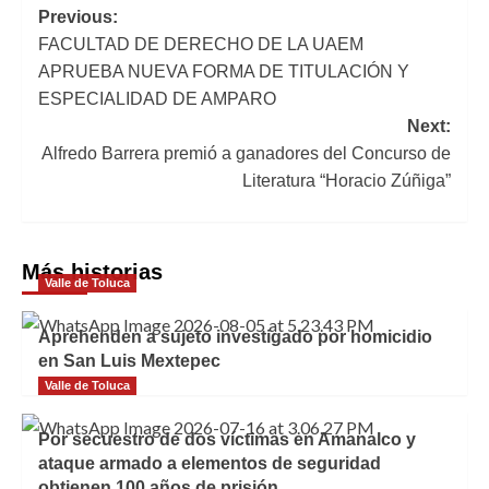
Navegación
Previous:
FACULTAD DE DERECHO DE LA UAEM
de
APRUEBA NUEVA FORMA DE TITULACIÓN Y
entradas
ESPECIALIDAD DE AMPARO
Next:
Alfredo Barrera premió a ganadores del Concurso de
Literatura “Horacio Zúñiga”
Más historias
Valle de Toluca
Aprehenden a sujeto investigado por homicidio
en San Luis Mextepec
Valle de Toluca
Por secuestro de dos víctimas en Amanalco y
ataque armado a elementos de seguridad
obtienen 100 años de prisión