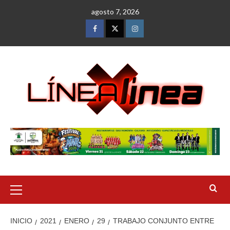
Saltar
agosto 7, 2026
al
contenido
Facebook
Twitter
Instagram
Menú
primario
INICIO
2021
ENERO
29
TRABAJO CONJUNTO ENTRE