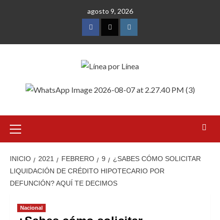
Saltar
agosto 9, 2026
al
contenido
Facebook
Twitter
Instagram
Menú
primario
INICIO
2021
FEBRERO
9
¿SABES CÓMO SOLICITAR
LIQUIDACIÓN DE CRÉDITO HIPOTECARIO POR
DEFUNCIÓN? AQUÍ TE DECIMOS
Nacional