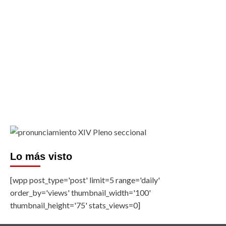
Lo más visto
[wpp post_type='post' limit=5 range='daily'
order_by='views' thumbnail_width='100'
thumbnail_height='75' stats_views=0]