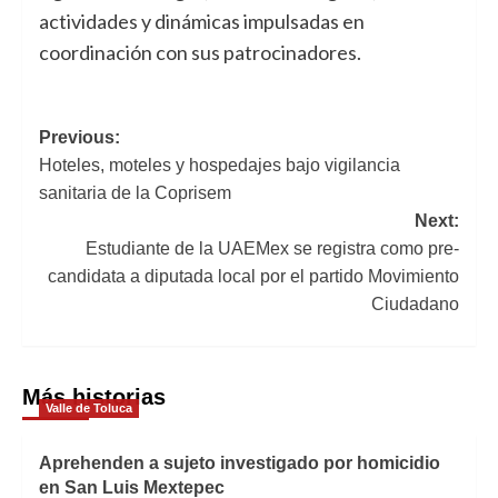
actividades y dinámicas impulsadas en
coordinación con sus patrocinadores.
Navegación
Previous:
Hoteles, moteles y hospedajes bajo vigilancia
de
sanitaria de la Coprisem
entradas
Next:
Estudiante de la UAEMex se registra como pre-
candidata a diputada local por el partido Movimiento
Ciudadano
Más historias
Valle de Toluca
Aprehenden a sujeto investigado por homicidio
en San Luis Mextepec