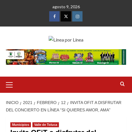
Saltar
agosto 9, 2026
al
contenido
Facebook
Twitter
Instagram
Menú
primario
INICIO
2021
FEBRERO
12
INVITA OFIT A DISFRUTAR
DEL CONCIERTO EN LÍNEA “SI QUIERES AMOR, AMA”
Municipios
Valle de Toluca