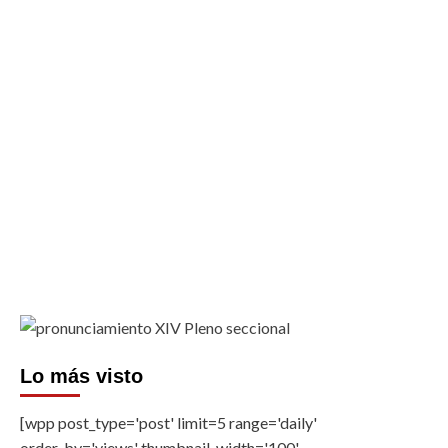
Lo más visto
[wpp post_type='post' limit=5 range='daily'
order_by='views' thumbnail_width='100'