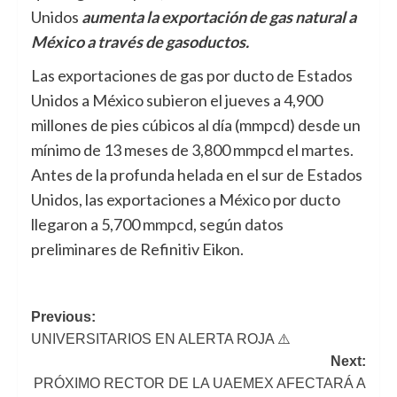
Unidos
aumenta la exportación de gas natural a
México a través de gasoductos.
Las exportaciones de gas por ducto de Estados
Unidos a México subieron el jueves a 4,900
millones de pies cúbicos al día (mmpcd) desde un
mínimo de 13 meses de 3,800 mmpcd el martes.
Antes de la profunda helada en el sur de Estados
Unidos, las exportaciones a México por ducto
llegaron a 5,700 mmpcd, según datos
preliminares de Refinitiv Eikon.
Navegación
Previous:
UNIVERSITARIOS EN ALERTA ROJA ⚠️
de
Next:
entradas
PRÓXIMO RECTOR DE LA UAEMEX AFECTARÁ A