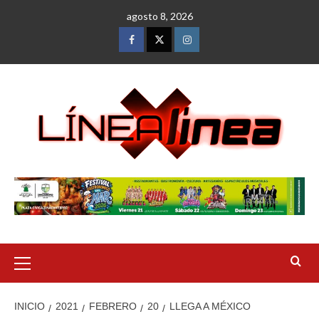
Saltar
agosto 8, 2026
al
contenido
Facebook
Twitter
Instagram
Menú
primario
INICIO
2021
FEBRERO
20
LLEGA A MÉXICO