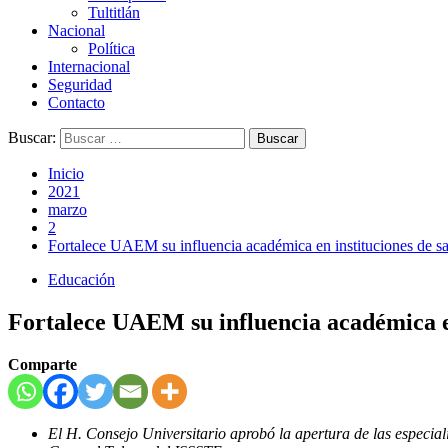
Tultitlán
Nacional
Política
Internacional
Seguridad
Contacto
Buscar:
Inicio
2021
marzo
2
Fortalece UAEM su influencia académica en instituciones de sal
Educación
Fortalece UAEM su influencia académica en 
Comparte
El H. Consejo Universitario aprobó la apertura de las especial