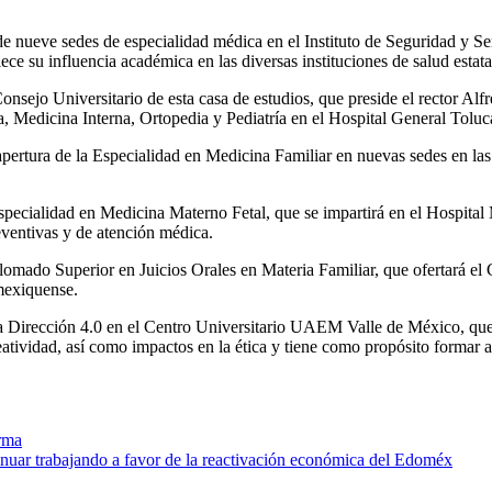
e nueve sedes de especialidad médica en el Instituto de Seguridad y Se
e su influencia académica en las diversas instituciones de salud estata
onsejo Universitario de esta casa de estudios, que preside el rector Alf
ia, Medicina Interna, Ortopedia y Pediatría en el Hospital General Tol
rtura de la Especialidad en Medicina Familiar en nuevas sedes en las cl
specialidad en Medicina Materno Fetal, que se impartirá en el Hospital
preventivas y de atención médica.
mado Superior en Juicios Orales en Materia Familiar, que ofertará el
d mexiquense.
ta Dirección 4.0 en el Centro Universitario UAEM Valle de México, que
eatividad, así como impactos en la ética y tiene como propósito formar 
erma
inuar trabajando a favor de la reactivación económica del Edoméx