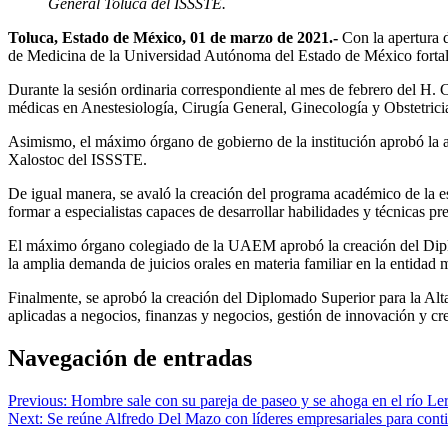
General Toluca del ISSSTE.
Toluca, Estado de México, 01 de marzo de 2021.-
Con la apertura d
de Medicina de la Universidad Autónoma del Estado de México fortalec
Durante la sesión ordinaria correspondiente al mes de febrero del H. C
médicas en Anestesiología, Cirugía General, Ginecología y Obstetric
Asimismo, el máximo órgano de gobierno de la institución aprobó la ape
Xalostoc del ISSSTE.
De igual manera, se avaló la creación del programa académico de la e
formar a especialistas capaces de desarrollar habilidades y técnicas 
El máximo órgano colegiado de la UAEM aprobó la creación del Diplo
la amplia demanda de juicios orales en materia familiar en la entida
Finalmente, se aprobó la creación del Diplomado Superior para la Al
aplicadas a negocios, finanzas y negocios, gestión de innovación y cr
Navegación de entradas
Previous:
Hombre sale con su pareja de paseo y se ahoga en el río L
Next:
Se reúne Alfredo Del Mazo con líderes empresariales para cont