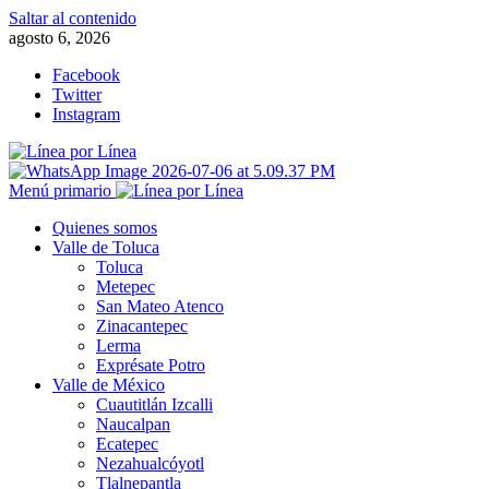
Saltar al contenido
agosto 6, 2026
Facebook
Twitter
Instagram
Menú primario
Quienes somos
Valle de Toluca
Toluca
Metepec
San Mateo Atenco
Zinacantepec
Lerma
Exprésate Potro
Valle de México
Cuautitlán Izcalli
Naucalpan
Ecatepec
Nezahualcóyotl
Tlalnepantla