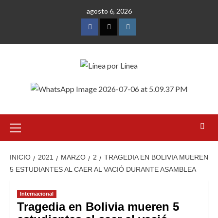
Saltar
agosto 6, 2026
al
contenido
Facebook
Twitter
Instagram
Menú
primario
INICIO
2021
MARZO
2
TRAGEDIA EN BOLIVIA MUEREN
5 ESTUDIANTES AL CAER AL VACIÓ DURANTE ASAMBLEA
Internacional
Tragedia en Bolivia mueren 5