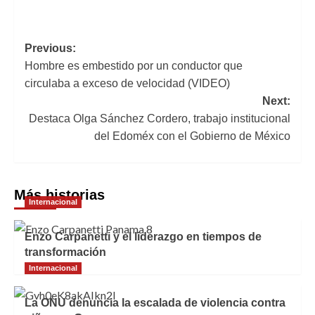
Navegación
Previous:
Hombre es embestido por un conductor que
de
circulaba a exceso de velocidad (VIDEO)
entradas
Next:
Destaca Olga Sánchez Cordero, trabajo institucional
del Edoméx con el Gobierno de México
Más historias
Internacional
Enzo Carpanetti y el liderazgo en tiempos de
transformación
Internacional
La ONU denuncia la escalada de violencia contra