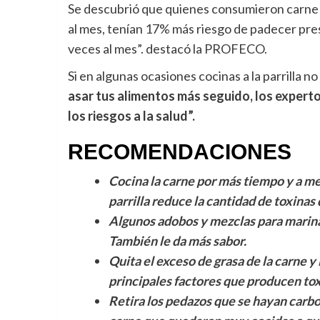
Se descubrió que quienes consumieron carne as
al mes, tenían 17% más riesgo de padecer pres
veces al mes”. destacó la PROFECO.
Si en algunas ocasiones cocinas a la parrilla 
asar tus alimentos más seguido, los experto
los riesgos a la salud”.
RECOMENDACIONES
Cocina la carne por más tiempo y a m
parrilla reduce la cantidad de toxinas 
Algunos adobos y mezclas para marinar
También le da más sabor.
Quita el exceso de grasa de la carne y l
principales factores que producen tox
Retira los pedazos que se hayan carb