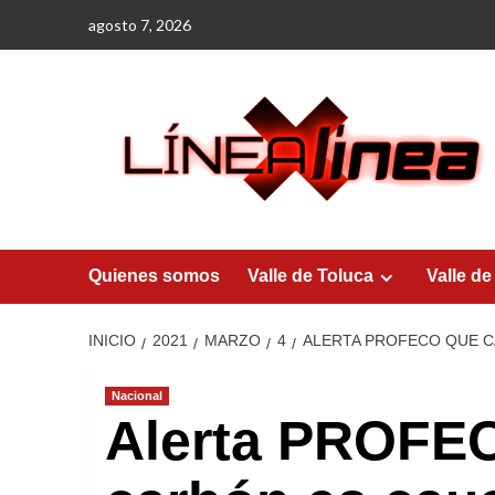
Saltar
agosto 7, 2026
al
contenido
Quienes somos
Valle de Toluca
Valle de
INICIO
2021
MARZO
4
ALERTA PROFECO QUE C
Nacional
Alerta PROFEC