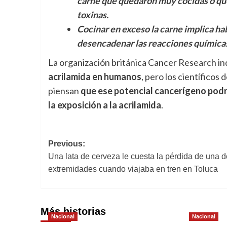
carne que quedaron muy cocidas o qu
toxinas.
Cocinar en exceso la carne implica ha
desencadenar las reacciones químicas
La organización británica Cancer Research ind
acrilamida en humanos
, pero los científicos
piensan
que ese potencial cancerígeno podr
la exposición a la acrilamida
.
Navegación
Previous:
Una lata de cerveza le cuesta la pérdida de una d
de
extremidades cuando viajaba en tren en Toluca
entradas
Más historias
Nacional
Nacional