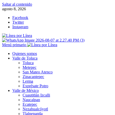
Saltar al contenido
agosto 8, 2026
Facebook
Twitter
Instagram
Menú primario
Quienes somos
Valle de Toluca
Toluca
Metepec
San Mateo Atenco
Zinacantepec
Lerma
Exprésate Potro
Valle de México
Cuautitlán Izcalli
Naucalpan
Ecatepec
Nezahualcóyotl
Tlalnepantla