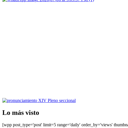
Lo más visto
[wpp post_type='post' limit=5 range='daily' order_by='views' thumbn