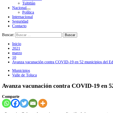
Tultitlán
Nacional
Política
Internacional
Seguridad
Contacto
Buscar:
Inicio
2021
marzo
10
Avanza vacunación contra COVID-19 en 52 municipios del E
Municipios
Valle de Toluca
Avanza vacunación contra COVID-19 en 52
Comparte