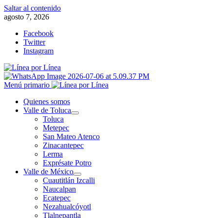
Saltar al contenido
agosto 7, 2026
Facebook
Twitter
Instagram
Menú primario
Quienes somos
Valle de Toluca
Toluca
Metepec
San Mateo Atenco
Zinacantepec
Lerma
Exprésate Potro
Valle de México
Cuautitlán Izcalli
Naucalpan
Ecatepec
Nezahualcóyotl
Tlalnepantla