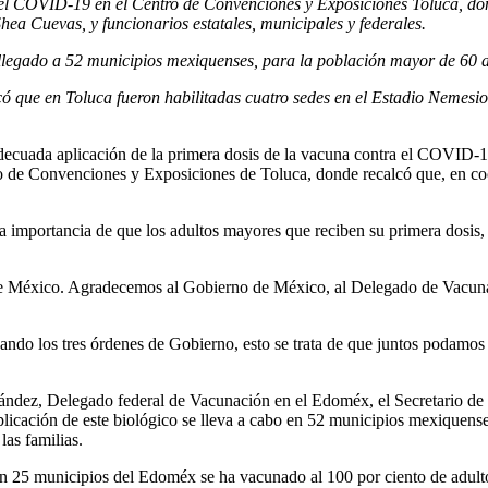
 el COVID-19 en el Centro de Convenciones y Exposiciones Toluca, 
hea Cuevas, y funcionarios estatales, municipales y federales.
 llegado a 52 municipios mexiquenses, para la población mayor de 60 a
icó que en Toluca fueron habilitadas cuatro sedes en el Estadio Nemesi
adecuada aplicación de la primera dosis de la vacuna contra el COVID-19
o de Convenciones y Exposiciones de Toluca, donde recalcó que, en coo
 importancia de que los adultos mayores que reciben su primera dosis, 
e México. Agradecemos al Gobierno de México, al Delegado de Vacunaci
ndo los tres órdenes de Gobierno, esto se trata de que juntos podamos t
ndez, Delegado federal de Vacunación en el Edoméx, el Secretario de Sa
licación de este biológico se lleva a cabo en 52 municipios mexiquense
las familias.
en 25 municipios del Edoméx se ha vacunado al 100 por ciento de adult