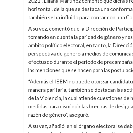
2021”, Liliana Martínez comentó que dichas re
horizontal, de la que se destaca una conforma
también se ha influido para contar con una C
A su vez, comentó que la Dirección de Parti
tomando en cuenta la paridad de género y res
ámbito político electoral, en tanto, la Direcci
perspectiva de género a medios de comunicació
efectuado durante el periodo de precampañas, 
las menciones que se hacen para las postulac
“Además el IEEM no puede otorgar candidaturas
manera paritaria, también se destacan las act
de la Violencia, la cual atiende cuestiones de
medidas para disminuir las brechas de desigual
razón de género”, aseguró.
A su vez, añadió, en el órgano electoral se d