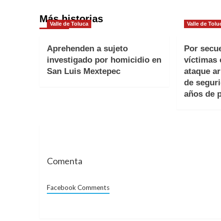
Más historias
Valle de Toluca
Valle de Tolu
Aprehenden a sujeto
Por secu
investigado por homicidio en
víctimas
San Luis Mextepec
ataque a
de segur
años de p
Comenta
Facebook Comments