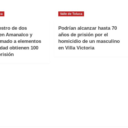
ca
Valle de Toluca
estro de dos
Podrían alcanzar hasta 70
 en Amanalco y
años de prisión por el
rmado a elementos
homicidio de un masculino
idad obtienen 100
en Villa Victoria
risión