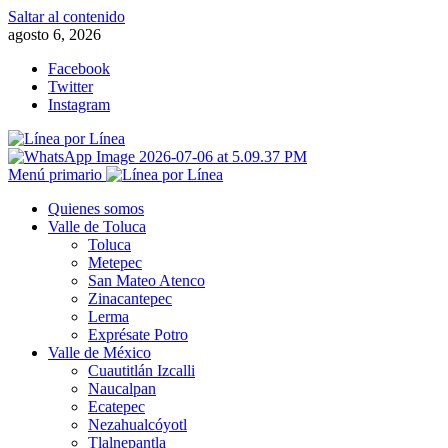
Saltar al contenido
agosto 6, 2026
Facebook
Twitter
Instagram
Menú primario
Quienes somos
Valle de Toluca
Toluca
Metepec
San Mateo Atenco
Zinacantepec
Lerma
Exprésate Potro
Valle de México
Cuautitlán Izcalli
Naucalpan
Ecatepec
Nezahualcóyotl
Tlalnepantla