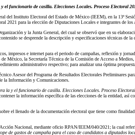
 y el funcionario de casilla. Elecciones Locales. Proceso Electoral 2
al del Instituto Electoral del Estado de México (IEEM), en la 13ª Ses
toral 2021 para la elección de Diputaciones Locales e integrantes de l
Organización y la Junta General, del cual se observó que en su elaboraci
 contenido se desprende la descripción y especificaciones técnicas de l
os, impresos e internet para el periodo de campañas, reflexión y jornad
ado de México, la Secretaría Técnica de la Comisión de Acceso a Medios
cedimiento administrativo respectivo; para analizar una óptima propuest
Técnico Asesor del Programa de Resultados Electorales Preliminares par
 de la Información y Comunicaciones.
a la y el funcionario de casilla. Elecciones Locales.
Proceso Electora
 contener la información específica de las elecciones de la entidad, así 
sobre el llenado de la documentación electoral que tiene como finalidad 
ido Acción Nacional, mediante oficio RPAN/IEEM/040/2021; la cual refer
tope de gastos de campaña para el caso de candidatos a diputados local