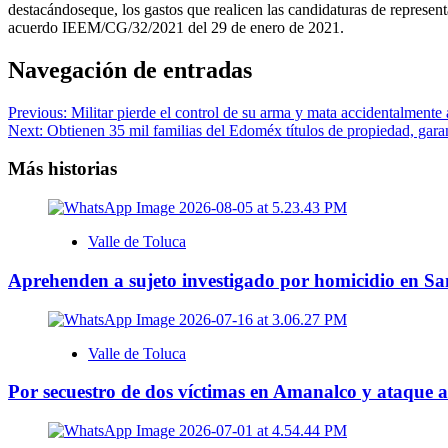
destacándoseque, los gastos que realicen las candidaturas de represen
acuerdo IEEM/CG/32/2021 del 29 de enero de 2021.
Navegación de entradas
Previous:
Militar pierde el control de su arma y mata accidentalment
Next:
Obtienen 35 mil familias del Edoméx títulos de propiedad, gara
Más historias
Valle de Toluca
Aprehenden a sujeto investigado por homicidio en S
Valle de Toluca
Por secuestro de dos víctimas en Amanalco y ataque 