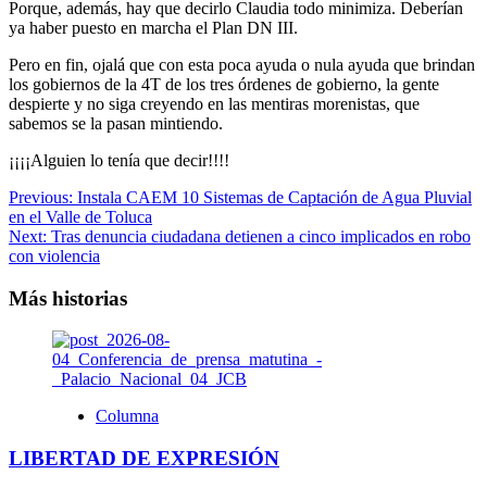
Porque, además, hay que decirlo Claudia todo minimiza. Deberían
ya haber puesto en marcha el Plan DN III.
Pero en fin, ojalá que con esta poca ayuda o nula ayuda que brindan
los gobiernos de la 4T de los tres órdenes de gobierno, la gente
despierte y no siga creyendo en las mentiras morenistas, que
sabemos se la pasan mintiendo.
¡¡¡¡Alguien lo tenía que decir!!!!
Navegación
Previous:
Instala CAEM 10 Sistemas de Captación de Agua Pluvial
en el Valle de Toluca
de
Next:
Tras denuncia ciudadana detienen a cinco implicados en robo
entradas
con violencia
Más historias
Columna
LIBERTAD DE EXPRESIÓN