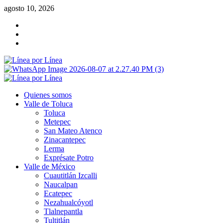
Saltar
agosto 10, 2026
al
Facebook
contenido
Twitter
Instagram
Menú
primario
Quienes somos
Valle de Toluca
Toluca
Metepec
San Mateo Atenco
Zinacantepec
Lerma
Exprésate Potro
Valle de México
Cuautitlán Izcalli
Naucalpan
Ecatepec
Nezahualcóyotl
Tlalnepantla
Tultitlán