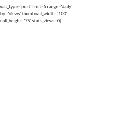
ost_type='post' limit=5 range='daily'
_by='views' thumbnail_width='100'
ail_height='75' stats_views=0]