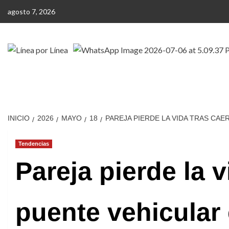
Saltar
agosto 7, 2026
al
contenido
Quienes somos
Valle de Toluca
Valle de México
INICIO
2026
MAYO
18
PAREJA PIERDE LA VIDA TRAS CA
Tendencias
Pareja pierde la v
puente vehicular