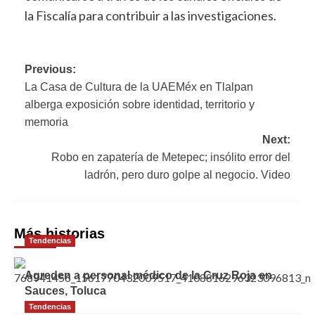
la Fiscalía para contribuir a las investigaciones.
Navegación
Previous:
La Casa de Cultura de la UAEMéx en Tlalpan
de
alberga exposición sobre identidad, territorio y
entradas
memoria
Next:
Robo en zapatería de Metepec; insólito error del
ladrón, pero duro golpe al negocio. Video
Más historias
Tendencias
Agreden a personal médico de la Cruz Roja en
Sauces, Toluca
Tendencias