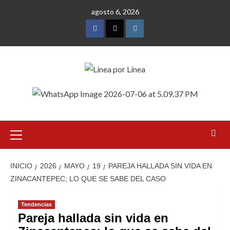
Saltar
agosto 6, 2026
al
contenido
Facebook
Twitter
Instagram
Menú
primario
INICIO
2026
MAYO
19
PAREJA HALLADA SIN VIDA EN
ZINACANTEPEC; LO QUE SE SABE DEL CASO
Tendencias
Pareja hallada sin vida en