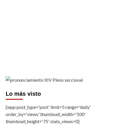
Lo más visto
[wpp post_type='post' limit=5 range='daily'
order_by='views' thumbnail_width='100'
thumbnail_height='75' stats_views=0]