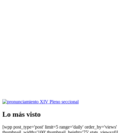
Lo más visto
[wpp post_type='post' limit=5 range='daily' order_by='views'
thumbnail_width='100' thumbnail_height='75' stats_views=0]