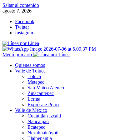
Saltar al contenido
agosto 7, 2026
Facebook
Twitter
Instagram
Menú primario
Quienes somos
Valle de Toluca
Toluca
Metepec
San Mateo Atenco
Zinacantepec
Lerma
Exprésate Potro
Valle de México
Cuautitlán Izcalli
Naucalpan
Ecatepec
Nezahualcóyotl
Tlalnepantla