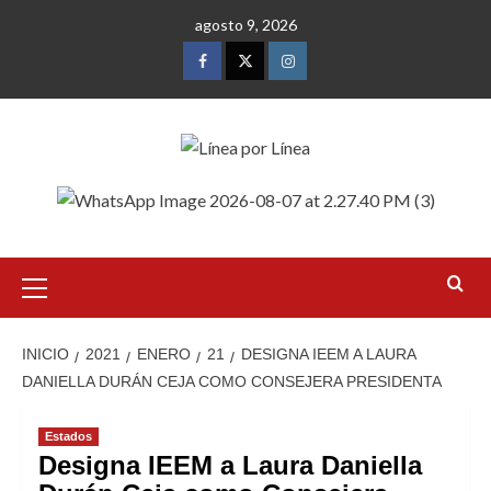
Saltar
agosto 9, 2026
al
contenido
Facebook
Twitter
Instagram
Menú
primario
INICIO
2021
ENERO
21
DESIGNA IEEM A LAURA
DANIELLA DURÁN CEJA COMO CONSEJERA PRESIDENTA
Estados
Designa IEEM a Laura Daniella