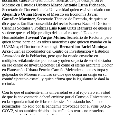
doctorado carece de credibilidad; además de que destaparon el
Maestro en Estudios Urbanos
Marco Antonio Luna Pichardo
,
Secretario de Docencia de la Universidad quien está vinculado con
Alejandro Osuna Rivero
; el Maestro en Economía
Javier
González Martínez
, Secretario Técnico de Rectoría, de quien se
dice que es familiar consentido del rector Barrera Baca; el Doctor en
Ciencias Sociales y Políticas
Luis Raúl Ortiz Ramírez
de quien se
sostiene que es el hijo prodigo del actual rector; el Doctor en
Humanidades
Juvenal Vargas Muñoz
Secretario de Rectoría, pero
quien forma parte de las tribus morenistas que quieren mandar en la
UAEMex; el Doctor en Sociología
Bernardino Jaciel Montoya
Arce
quien es coordinador del Centro de Investigación y Estudios
Avanzados de la Población, pero que ha estado envuelto en
múltiples señalamientos por acoso y quien se jacta de ser el dictador
en ese centro de investigaciones; así como el eterno aspirante Doctor
en Planeación Urbana Fermín Carreño Meléndez quien es tropa y
golpeador de Morena e incluso se dice que ocupa un cargo en su
comité ejecutivo estatal, y quien afirma que la legislatura le dará la
rectoría.
Con lo que el ambiente en la universidad está al rojo vivo en virtud
de que la convocatoria deberá emitirse por el Consejo Universitario
en la segunda mitad de febrero de este año, estando los ánimos
polarizados, no solo por la pandemia provocada por el virus SARS-
COV2, si no también debido a los múltiples temas no resueltos