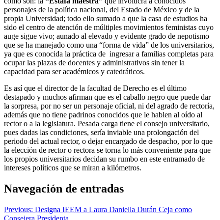
como son: la
“Estafa maestra”
que involucra a conocidos
personajes de la política nacional, del Estado de México y de la
propia Universidad; todo ello sumado a que la casa de estudios ha
sido el centro de atención de múltiples movimientos feministas cuyo
auge sigue vivo; aunado al elevado y evidente grado de nepotismo
que se ha manejado como una “forma de vida” de los universitarios,
ya que es conocida la práctica de ingresar a familias completas para
ocupar las plazas de docentes y administrativos sin tener la
capacidad para ser académicos y catedráticos.
Es así que el director de la facultad de Derecho es el último
destapado y muchos afirman que es el caballo negro que puede dar
la sorpresa, por no ser un personaje oficial, ni del agrado de rectoría,
además que no tiene padrinos conocidos que le hablen al oído al
rector o a la legislatura. Pesada carga tiene el consejo universitario,
pues dadas las condiciones, sería inviable una prolongación del
periodo del actual rector, o dejar encargado de despacho, por lo que
la elección de rector o rectora se torna lo más conveniente para que
los propios universitarios decidan su rumbo en este entramado de
intereses políticos que se miran a kilómetros.
Navegación de entradas
Previous:
Designa IEEM a Laura Daniella Durán Ceja como
Consejera Presidenta