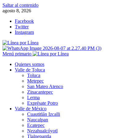
Saltar al contenido
agosto 8, 2026
Facebook
Twitter
Instagram
Menú primario
Quienes somos
Valle de Toluca
Toluca
Metepec
San Mateo Atenco
Zinacantepec
Lerma
Exprésate Potro
Valle de México
Cuautitlán Izcalli
Naucalpan
Ecatepec
Nezahualcóyotl
Tlalnepantla