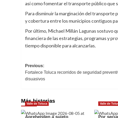
así como fomentar el transporte público que 
Para disminuir la marginación del transporte 
y cobertura entre los municipios contiguos p
Por último, Michael Millán Lagunas sostuvo que 
financiera de las estrategias, programas y pr
tiempo disponible para alcanzarlas.
Navegación
Previous:
Fortalece Toluca recorridos de seguridad preventi
de
disuasivos
entradas
Más historias
Valle de Toluca
Valle de Tolu
Aprehenden a sujeto
Por secu