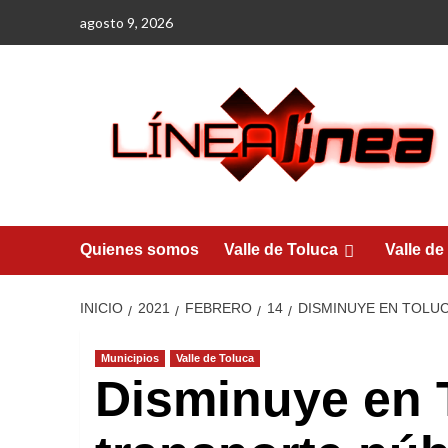
Saltar
agosto 9, 2026
al
contenido
Quienes somos
Valle de Toluca
Valle de
INICIO
2021
FEBRERO
14
DISMINUYE EN TOLUC
Municipios
Valle de Toluca
Disminuye en 