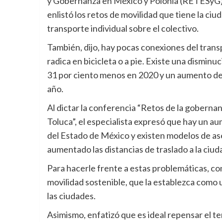
y Gobernanza en México y Polonia (RETESyG),
enlistó los retos de movilidad que tiene la ciu
transporte individual sobre el colectivo.
También, dijo, hay pocas conexiones del trans
radica en bicicleta o a pie. Existe una dismin
31 por ciento menos en 2020 y un aumento del 
año.
Al dictar la conferencia “Retos de la goberna
Toluca”, el especialista expresó que hay un au
del Estado de México y existen modelos de as
aumentado las distancias de traslado a la ciud
Para hacerle frente a estas problemáticas, co
movilidad sostenible, que la establezca como
las ciudades.
Asimismo, enfatizó que es ideal repensar el te