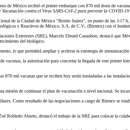
no de México recibió el primer embarque con 870 mil dosis de vacuna
de Vacunación contra el Virus SARS-CoV-2 para prevenir la COVID-19
cional de la Ciudad de México “Benito Juárez”, en punto de las 3:17 h, 
Biológicos y Reactivos de México, S.A. de C.V., (Birmex) con el Institu
elaciones Exteriores (SRE), Marcelo Ebrard Casaubon, destacó que Méxi
ecimiento del biológico.
ento, lo que permitirá ampliar y acelerar la estrategia de inmunizació
de vacunas, la autorización para concretar la llegada de este primer lo
as 870 mil vacunas que se reciben hoy serán trasladadas a las instalaci
sta misión de continuar el plan de vacunación a nivel nacional. Se tocar
 dólares. Como resultado de las negociaciones a cargo de Birmex se estab
Zoé Robledo Aburto, destacó el trabajo de la SRE para colocar la colab