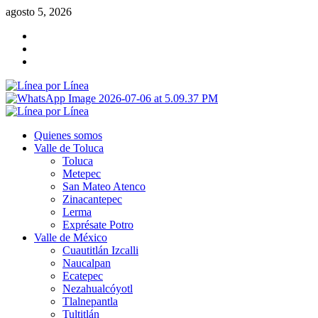
Saltar
agosto 5, 2026
al
Facebook
contenido
Twitter
Instagram
Menú
primario
Quienes somos
Valle de Toluca
Toluca
Metepec
San Mateo Atenco
Zinacantepec
Lerma
Exprésate Potro
Valle de México
Cuautitlán Izcalli
Naucalpan
Ecatepec
Nezahualcóyotl
Tlalnepantla
Tultitlán