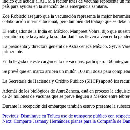
Indicó que acudir al AICM a recibir lotes de vacunas representa un m
país para ayudar en la atención de la emergencia sanitaria.
Zoé Robledo aseguró que la vacunación representa la mejor herramient
colaboración interinstitucional, pero también del trabajo que se debe
El embajador de la India en México, Manpreet Vohra, dijo que nuestro
permitirán que la ayuda y la solidaridad “nos lleven a vencer la pan
La presidenta y directora general de AstraZeneca México, Sylvia Varela
primer lote.
En la llegada de este cargamento de vacunas, participaron 60 integran
Se prevé que en marzo arriben un millón 160 mil dosis para completa
La Secretaría de Hacienda y Crédito Público (SHCP) aportó los recurso
Además de los biológicos de AstraZeneca, está en proceso la adquisic
de 24 millones de vacunas que se prevé lleguen a México entre febre
Durante la recepción del embarque también estuvo presente la subsec
Navegación
Previous:
Disminuye en Toluca uso de transporte público con respect
Next:
Comparte Jasmany Hernández planes para la Compañía de Dan
de