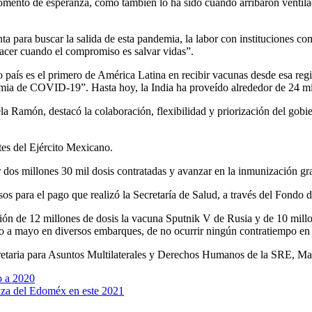
omento de esperanza, como también lo ha sido cuando arribaron ventilad
a para buscar la salida de esta pandemia, la labor con instituciones 
 hacer cuando el compromiso es salvar vidas”.
 país es el primero de América Latina en recibir vacunas desde esa re
demia de COVID-19”. Hasta hoy, la India ha proveído alrededor de 24 m
 Ramón, destacó la colaboración, flexibilidad y priorización del gobier
tes del Ejército Mexicano.
r dos millones 30 mil dosis contratadas y avanzar en la inmunización g
s para el pago que realizó la Secretaría de Salud, a través del Fondo d
ión de 12 millones de dosis la vacuna Sputnik V de Rusia y de 10 mill
ro a mayo en diversos embarques, de no ocurrir ningún contratiempo en
retaria para Asuntos Multilaterales y Derechos Humanos de la SRE, Ma
o a 2020
za del Edoméx en este 2021