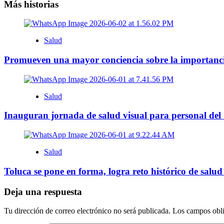
entradas
Más historias
Salud
Promueven una mayor conciencia sobre la importanci
Salud
Inauguran jornada de salud visual para personal del
Salud
Toluca se pone en forma, logra reto histórico de salud
Deja una respuesta
Tu dirección de correo electrónico no será publicada.
Los campos obli